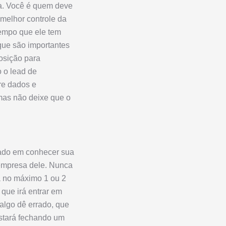
uza. Você é quem deve
 melhor controle da
tempo que ele tem
que são importantes
posição para
o o lead de
re dados e
mas não deixe que o
sado em conhecer sua
 empresa dele. Nunca
a no máximo 1 ou 2
 que irá entrar em
 algo dê errado, que
stará fechando um