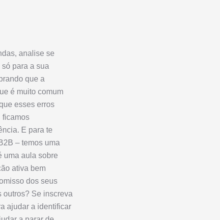
das, analise se
 só para a sua
mbrando que a
 que é muito comum
 que esses erros
 ficamos
ncia. E para te
 B2B – temos uma
 é uma aula sobre
ção ativa bem
romisso dos seus
s outros? Se inscreva
 ajudar a identificar
judar a parar de