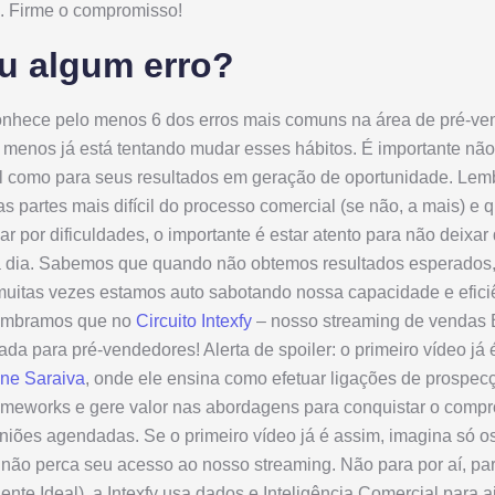
o. Firme o compromisso!
ou algum erro?
onhece pelo menos 6 dos erros mais comuns na área de pré-ven
 menos já está tentando mudar esses hábitos. É importante não
al como para seus resultados em geração de oportunidade. Le
 partes mais difícil do processo comercial (se não, a mais) e
ar por dificuldades, o importante é estar atento para não deixar
a dia. Sabemos que quando não obtemos resultados esperados,
uitas vezes estamos auto sabotando nossa capacidade e eficiê
lembramos que no
Circuito Intexfy
– nosso streaming de vendas
tada para pré-vendedores! Alerta de spoiler: o primeiro vídeo já
ne Saraiva
, onde ele ensina como efetuar ligações de prospec
frameworks e gere valor nas abordagens para conquistar o comp
niões agendadas. Se o primeiro vídeo já é assim, imagina só o
não perca seu acesso ao nosso streaming. Não para por aí, para
iente Ideal), a Intexfy usa dados e Inteligência Comercial para a