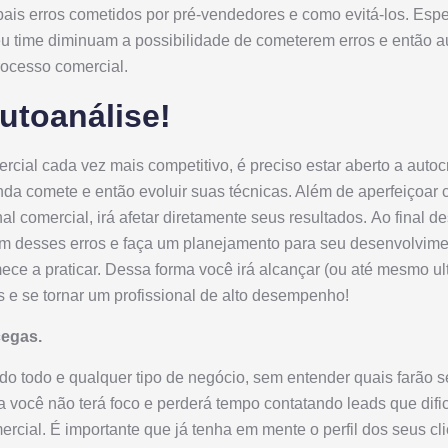
pais erros cometidos por pré-vendedores e como evitá-los. Es
eu time diminuam a possibilidade de cometerem erros e então 
rocesso comercial.
utoanálise!
ial cada vez mais competitivo, é preciso estar aberto a autocrít
nda comete e então evoluir suas técnicas. Além de aperfeiçoar
nal comercial, irá afetar diretamente seus resultados. Ao final de
m desses erros e faça um planejamento para seu desenvolvim
ce a praticar. Dessa forma você irá alcançar (ou até mesmo ul
 e se tornar um profissional de alto desempenho!
cegas.
o todo e qualquer tipo de negócio, sem entender quais farão s
 você não terá foco e perderá tempo contatando leads que dif
rcial. É importante que já tenha em mente o perfil dos seus cli