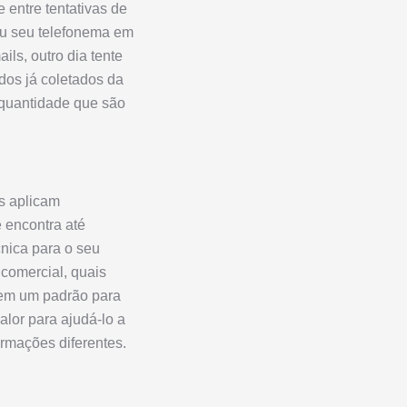
 entre tentativas de
deu seu telefonema em
ls, outro dia tente
dos já coletados da
 quantidade que são
s aplicam
 encontra até
cnica para o seu
comercial, quais
tem um padrão para
lor para ajudá-lo a
ormações diferentes.