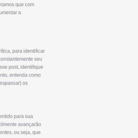
peramos que com
aumentar a
ica, para identificar
 constantemente seu
sse post, identifique
ento, entenda como
trapassar) os
entido para sua
icilmente avançarão
entes, ou seja, que