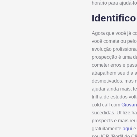
horário para ajudá-l
Identific
Agora que você já c
você comete ou pelo
evolução profission
prospecção é uma das
cometer erros e pass
atrapalhem seu dia 
desmotivados, mas m
ajudar ainda mais, 
trilha de estudos vol
cold call com
Giovan
sucedidas. Utilize 
prospects e mais reu
gratuitamente
aqui
e 
seu ICP (Perfil de Cl