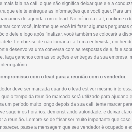
e mais fala na call, o que não significa deixar que ele a cond
ara que ele te entregue as informações que você quer. Para um
chamamos de agenda com o lead. No início da call, confirme o 
ersar com você, informe que você irá fazer algumas perguntas 
cio dele e logo após finalizar, você também se colocará a dis
 dele. Lembre-se de não tornar a call uma entrevista, enchend
ort e desenvolva uma conversa com as respostas dele, fale sob
le, faça ganchos com as soluções e entregas da sua empresa, 
interrogatório.
compromisso com o lead para a reunião com o vendedor.
dedor deve ser marcada quando o lead estiver mesmo interes
 que o tempo da reunião marcada será utilizado para ajudar a
a um período muito longo depois da sua call, tente marcar par
ve sugerir os horários, demonstrando autoridade, e deixar claro
ar a reunião. Lembre-se de frisar ser muito importante que caso
omparecer, passe a mensagem que seu vendedor é ocupado e e