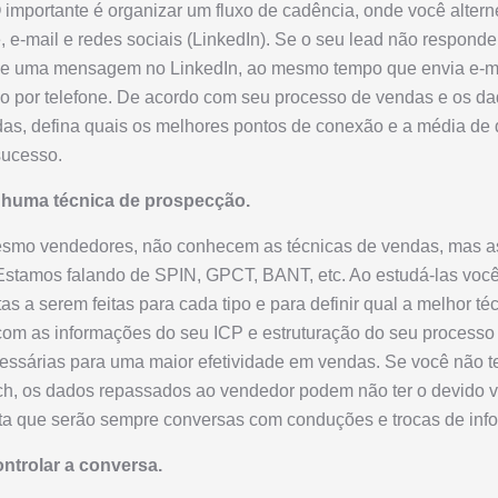
O importante é organizar um fluxo de cadência, onde você alterne
, e-mail e redes sociais (LinkedIn). Se o seu lead não respon
vie uma mensagem no LinkedIn, ao mesmo tempo que envia e-mai
 por telefone. De acordo com seu processo de vendas e os da
das, defina quais os melhores pontos de conexão e a média de
 sucesso.
nhuma técnica de prospecção.
smo vendedores, não conhecem as técnicas de vendas, mas a
Estamos falando de SPIN, GPCT, BANT, etc. Ao estudá-las você
s a serem feitas para cada tipo e para definir qual a melhor té
com as informações do seu ICP e estruturação do seu processo 
essárias para uma maior efetividade em vendas. Se você não 
ch, os dados repassados ao vendedor podem não ter o devido va
sta que serão sempre conversas com conduções e trocas de inf
ontrolar a conversa.