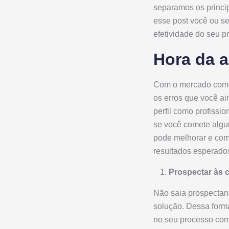
separamos os princi
esse post você ou s
efetividade do seu p
Hora da a
Com o mercado comerc
os erros que você ai
perfil como profissio
se você comete algu
pode melhorar e come
resultados esperados
Prospectar às 
Não saia prospectand
solução. Dessa forma
no seu processo come