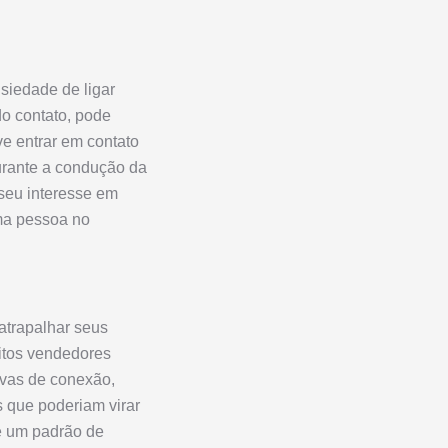
siedade de ligar
do contato, pode
e entrar em contato
urante a condução da
 seu interesse em
uma pessoa no
atrapalhar seus
uitos vendedores
ivas de conexão,
s que poderiam virar
te um padrão de