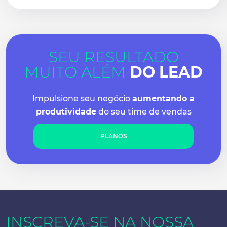
SEU RESULTADO
MUITO ALÉM
DO LEAD
Impulsione seu negócio
aumentando a
produtividade
do seu time de vendas
PLANOS
INSCREVA-SE NA
NOSSA