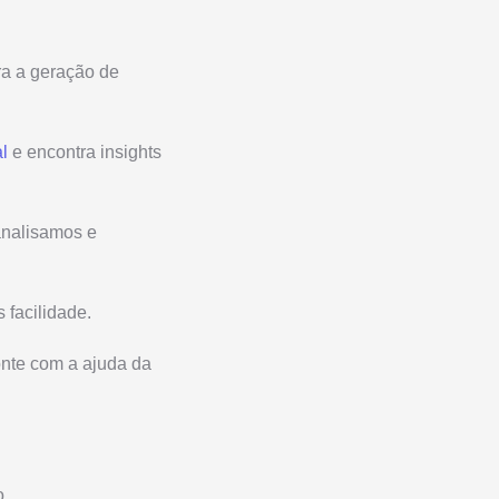
ra a geração de
al
e encontra insights
 analisamos e
 facilidade.
onte com a ajuda da
o.