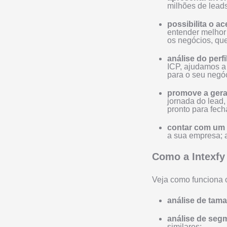
milhões de leads
possibilita o a
entender melhor 
os negócios, que
análise do perfi
ICP, ajudamos a 
para o seu negóc
promove a gera
jornada do lead,
pronto para fech
contar com um 
a sua empresa; a
Como a Intexfy
Veja como funciona o
análise de tam
análise de seg
similares;