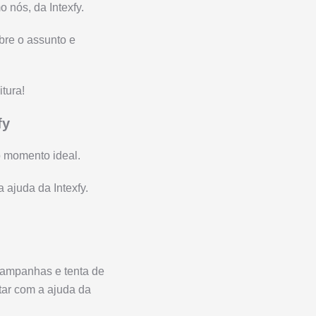
 nós, da Intexfy.
bre o assunto e
tura!
fy
 o momento ideal.
 ajuda da Intexfy.
 campanhas e tenta de
tar com a ajuda da