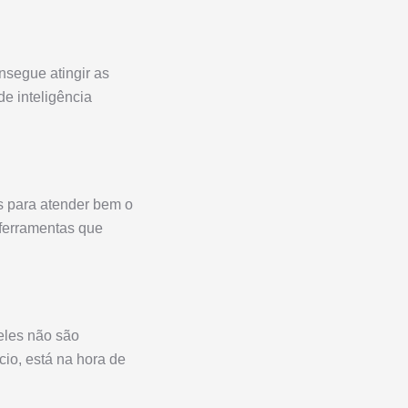
nsegue atingir as
e inteligência
s para atender bem o
 ferramentas que
eles não são
io, está na hora de