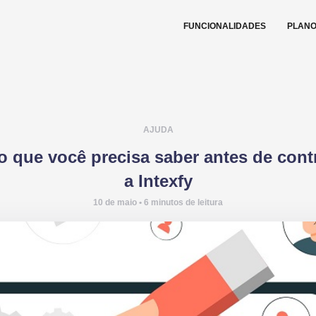
FUNCIONALIDADES
PLAN
AJUDA
 que você precisa saber antes de cont
a Intexfy
10 de maio • 6 minutos de leitura