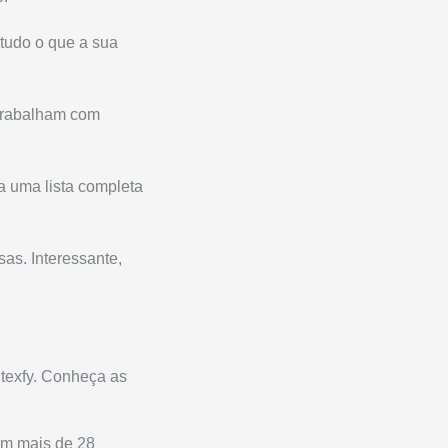
 tudo o que a sua
 trabalham com
 a uma lista completa
as. Interessante,
ntexfy. Conheça as
om mais de 28