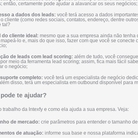
; então, certamente pode ajudar a alavancar os seus negócios;
cesso a dados dos leads:
você terá acesso a dados important
o cliente (como redes sociais, contatos, endereço, dentre outros
 tal?
l do cliente ideal:
mesmo que a sua empresa ainda não tenha d
mapeá-lo e, mais do que isso, fazer com que você se conecte c
io;
ção de leads com lead scoring:
além de tudo, você consegu
 por meio da ferramenta lead scoring; assim, fica mais fácil sab
ar o negócio;
suporte completo:
você terá um especialista de negócio ded
lém disso, terá um especialista em outbound disponível para m
 pode te ajudar?
 trabalho da Intexfy e como ela ajuda a sua empresa. Veja:
anho de mercado:
crie parâmetros para entender o tamanho de
mentos de atuação:
informe sua base e nossa plataforma indi