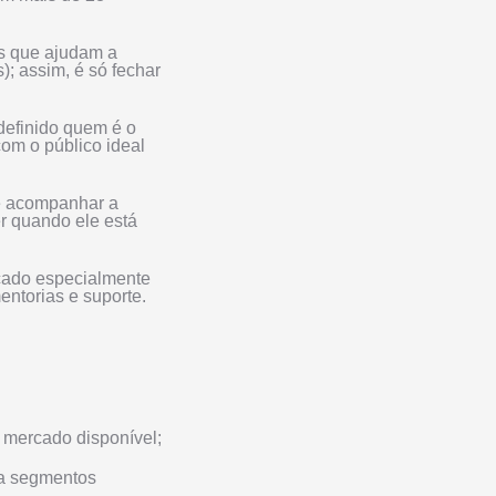
es que ajudam a
); assim, é só fechar
efinido quem é o
om o público ideal
e acompanhar a
er quando ele está
icado especialmente
entorias e suporte.
 mercado disponível;
ca segmentos