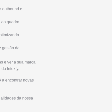
ão outbound e
s ao quadro
 otimizando
e gestão da
as e ver a sua marca
da Intexfy.
B a encontrar novas
nalidades da nossa