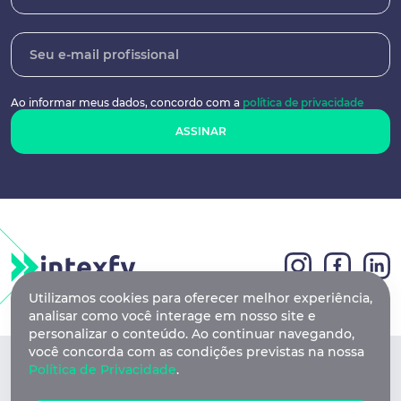
Ao informar meus dados, concordo
com a
política de privacidade
ASSINAR
Utilizamos cookies para oferecer melhor experiência,
analisar como você interage em nosso site e
personalizar o conteúdo. Ao continuar navegando,
você concorda com as condições previstas na nossa
Feita com
na Ilha do Silício / SC Square - Campeche A -
Política de Privacidade
.
Florianópolis / SC
© 2026 Intexfy Desenvolvimento de Programas de Computador em