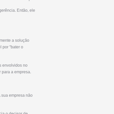
erência. Então, ele
amente a solução
 por “bater o
os envolvidos no
er para a empresa.
A sua empresa não
cia o decisor de