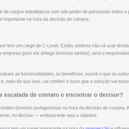
e de cargos estratégicos com alto poder de persuasão sobre a g
 importante na hora da decisão de compra.
sor tem um cargo de C-Level. Então, embora não vá usar diret
 empresa (pois ele delega diversas tarefas), será o responsável
valiará as funcionalidades, os benefícios, ouvirá o que os outr
e, mais do que isso, vai conferir o lucro que a solução vai traz
 escalada de contato e encontrar o decisor?
xistem diversos protagonistas na hora da decisão de compra. 
mente, no decisor — embora este seja o objetivo.
essoa tem um papel importante na hora da
prospecção
e influen