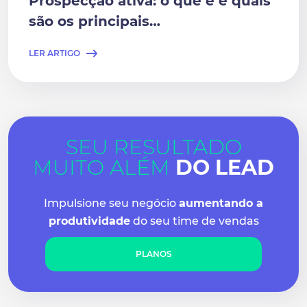
Prospecção ativa: o que é e quais
são os principais…
LER ARTIGO
SEU RESULTADO
MUITO ALÉM
DO LEAD
Impulsione seu negócio
aumentando a
produtividade
do seu time de vendas
PLANOS