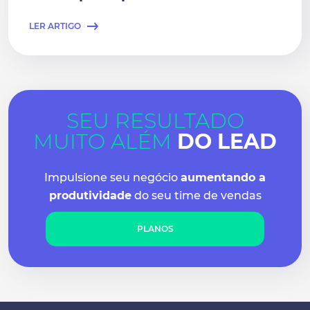
LER ARTIGO
SEU RESULTADO
MUITO ALÉM
DO LEAD
Impulsione seu negócio
aumentando a
produtividade
do seu time de vendas
PLANOS